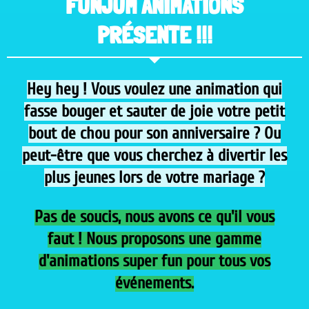
FUNJUM ANIMATIONS
PRÉSENTE !!!
Hey hey ! Vous voulez une animation qui
fasse bouger et sauter de joie votre petit
bout de chou pour son anniversaire ? Ou
peut-être que vous cherchez à divertir les
plus jeunes lors de votre mariage ?
Pas de soucis, nous avons ce qu'il vous
faut ! Nous proposons une gamme
d'animations super fun pour tous vos
événements.