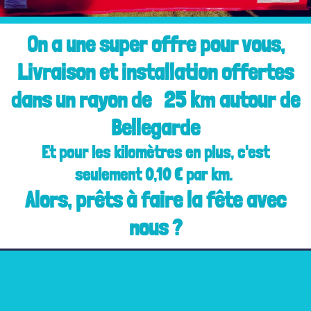
On a une super offre pour vous,
Livraison et installation offertes
dans un rayon de 25 km autour de
Bellegarde
Et pour les kilomètres en plus, c'est
seulement 0,10 € par km.
Alors, prêts à faire la fête avec
nous ?