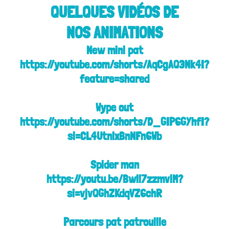
QUELQUES VIDÉOS DE
NOS
ANIMATIONS
New mini pat
https://youtube.com/shorts/AqCgAQ3Nk4I?
feature=shared
Wype out
https://youtube.com/shorts/D_GIP6GYhfI?
si=CL4UtnlxBnNFn6Wb
Spider man
https://youtu.be/Bwil7zzmviM?
si=vjvQGhZKdqVZ6chR
Parcours pat patrouille