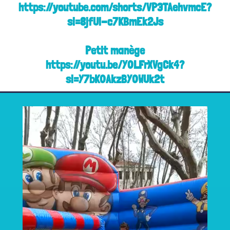
https://youtube.com/shorts/VP3TAehvmcE?
si=8jfUl-c7KBmEk2Js
Petit manège
https://youtu.be/Y0LFrXVgCk4?
si=Y7bK0AkzBY0WUk2t