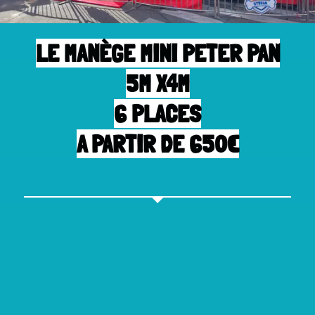
LE MANÈGE MINI PETER PAN
5M X4M
6 PLACES
A PARTIR DE 650€